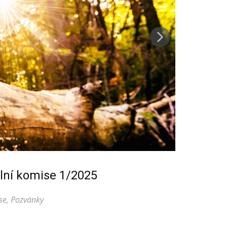
lní komise 1/2025
se
,
Pozvánky