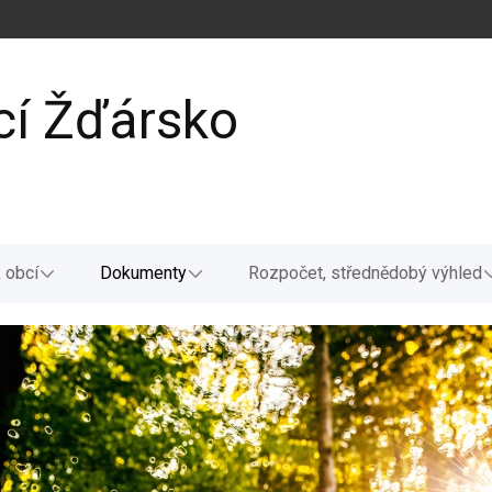
cí Žďársko
 obcí
Dokumenty
Rozpočet, střednědobý výhled